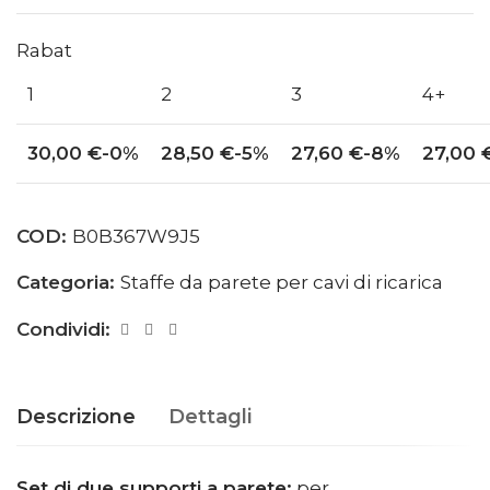
Rabat
1
2
3
4+
30,00
€
-0%
28,50
€
-5%
27,60
€
-8%
27,00
COD:
B0B367W9J5
Categoria:
Staffe da parete per cavi di ricarica
Condividi:
Descrizione
Dettagli
Set di due supporti a parete:
per