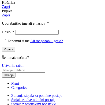
Košarica
Zapri
Prijava
Zapri
Uporabniško ime ali e-naslov
*
Geslo
*
Zapomni si me
Ali ste pozabili geslo?
Prijava
Še nimate računa?
Ustvarite račun
Iskanje
Meni
Categories
Zunanja stojala za polnilne postaje
Stojala za dve polnilni postaji
Stojala z betonskimi podstavki