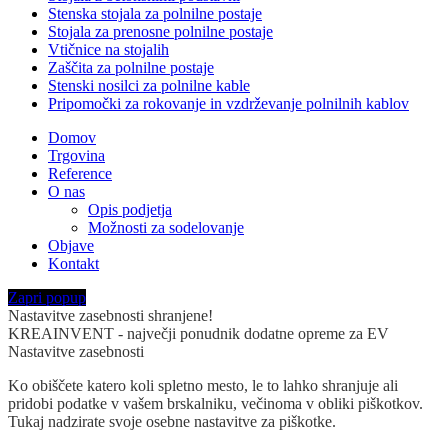
Stenska stojala za polnilne postaje
Stojala za prenosne polnilne postaje
Vtičnice na stojalih
Zaščita za polnilne postaje
Stenski nosilci za polnilne kable
Pripomočki za rokovanje in vzdrževanje polnilnih kablov
Domov
Trgovina
Reference
O nas
Opis podjetja
Možnosti za sodelovanje
Objave
Kontakt
Zapri popup
Nastavitve zasebnosti shranjene!
KREAINVENT - največji ponudnik dodatne opreme za EV
Nastavitve zasebnosti
Ko obiščete katero koli spletno mesto, le to lahko shranjuje ali
pridobi podatke v vašem brskalniku, večinoma v obliki piškotkov.
Tukaj nadzirate svoje osebne nastavitve za piškotke.