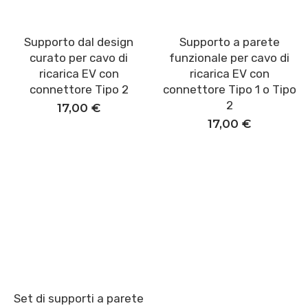
Supporto dal design
Supporto a parete
Aggiungi al carrello
Aggiungi al carrello
curato per cavo di
funzionale per cavo di
ricarica EV con
ricarica EV con
connettore Tipo 2
connettore Tipo 1 o Tipo
2
17,00
€
17,00
€
Set di supporti a parete
Aggiungi al carrello