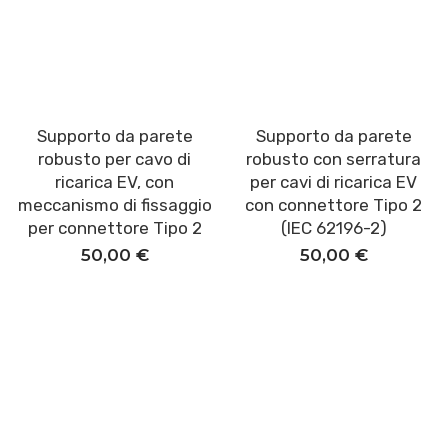
Supporto da parete
Supporto da parete
Aggiungi al carrello
Aggiungi al carrello
robusto per cavo di
robusto con serratura
ricarica EV, con
per cavi di ricarica EV
meccanismo di fissaggio
con connettore Tipo 2
per connettore Tipo 2
(IEC 62196-2)
50,00
€
50,00
€