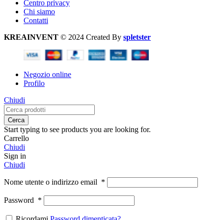
Centro privacy
Chi siamo
Contatti
KREAINVENT
© 2024 Created By
spletster
Negozio online
Profilo
Chiudi
Cerca
Start typing to see products you are looking for.
Carrello
Chiudi
Sign in
Chiudi
Nome utente o indirizzo email
*
Password
*
Ricordami
Password dimenticata?