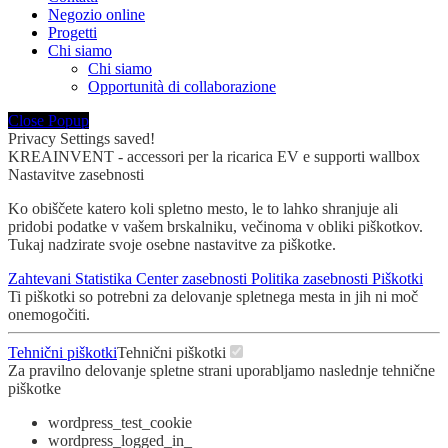
Negozio online
Progetti
Chi siamo
Chi siamo
Opportunità di collaborazione
Close Popup
Privacy Settings saved!
KREAINVENT - accessori per la ricarica EV e supporti wallbox
Nastavitve zasebnosti
Ko obiščete katero koli spletno mesto, le to lahko shranjuje ali
pridobi podatke v vašem brskalniku, večinoma v obliki piškotkov.
Tukaj nadzirate svoje osebne nastavitve za piškotke.
Zahtevani
Statistika
Center zasebnosti
Politika zasebnosti
Piškotki
Ti piškotki so potrebni za delovanje spletnega mesta in jih ni moč
onemogočiti.
Tehnični piškotki
Tehnični piškotki
Za pravilno delovanje spletne strani uporabljamo naslednje tehnične
piškotke
wordpress_test_cookie
wordpress_logged_in_