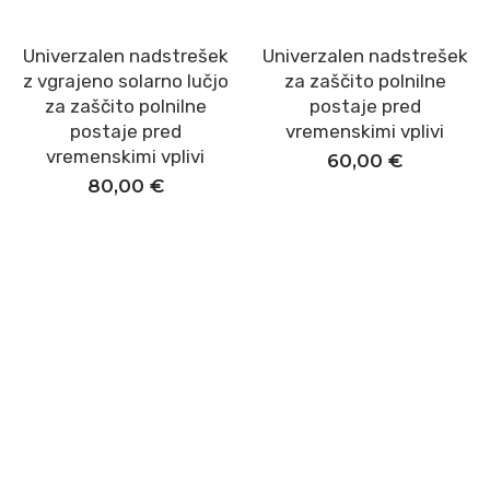
Univerzalen nadstrešek
Univerzalen nadstrešek
Dodaj v košarico
Dodaj v košarico
z vgrajeno solarno lučjo
za zaščito polnilne
za zaščito polnilne
postaje pred
postaje pred
vremenskimi vplivi
vremenskimi vplivi
60,00
€
80,00
€