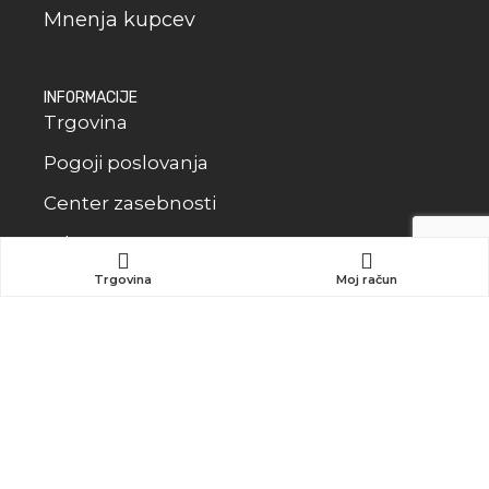
Mnenja kupcev
INFORMACIJE
Trgovina
Pogoji poslovanja
Center zasebnosti
Kdo smo
Trgovina
Moj račun
Kontakt
KREAINVENT
© 2024
Created By
spletster
Odstop od pogodbe