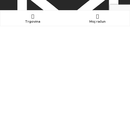
Trgovina
Moj račun
info@kreainvent.com
Mnenja kupcev
INFORMACIJE
Trgovina
Pogoji poslovanja
Center zasebnosti