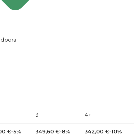
odpora
3
4+
,00
€
-5%
349,60
€
-8%
342,00
€
-10%