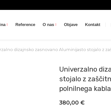
ina
Reference
O nas
Objave
Kontakt
rzalno dizajnsko zasnovano Aluminijasto stojalo z za
Univerzalno diz
stojalo z zaščit
polnilnega kabl
380,00
€