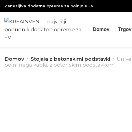
Zanesljiva dodatna oprema za polnjnje EV
Domov
Trgov
Domov
Stojala z betonskimi podstavki
Unive
polnilnega kabla, z betonskim podstavkom