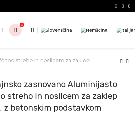
0
ščitno streho in nosilcem za zaklep
ajnsko zasnovano Aluminijasto
no streho in nosilcem za zaklep
a, z betonskim podstavkom