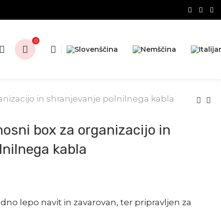
0
nizacijo in shranjevanje polnilnega kabla
osni box za organizacijo in
lnilnega kabla
dno lepo navit in zavarovan, ter pripravljen za