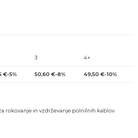
3
4+
5
€
-5%
50,60
€
-8%
49,50
€
-10%
a rokovanje in vzdrževanje polnilnih kablov