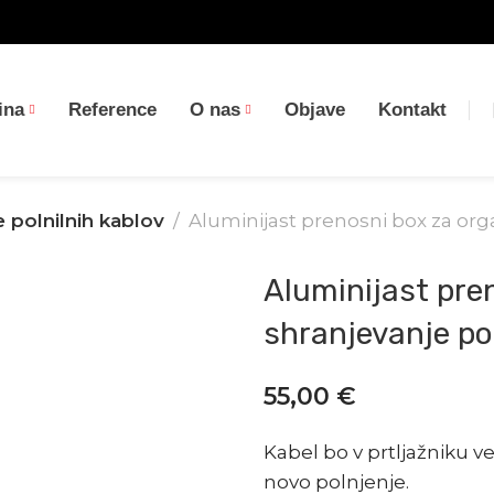
ina
Reference
O nas
Objave
Kontakt
 polnilnih kablov
Aluminijast prenosni box za orga
Aluminijast pren
shranjevanje po
55,00
€
Kabel bo v prtljažniku ve
novo polnjenje.