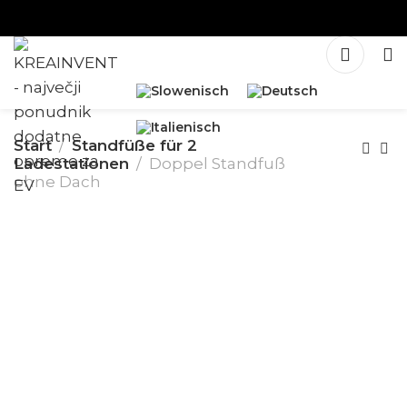
Start
Standfüße für 2
Ladestationen
Doppel Standfuß
ohne Dach