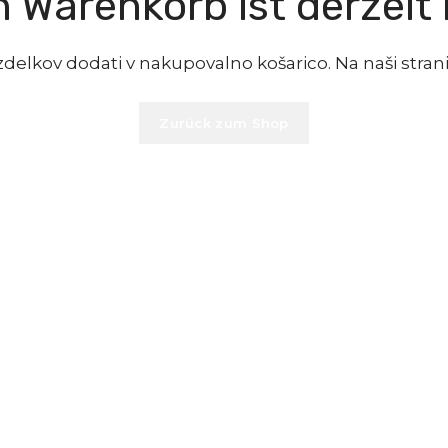
 Warenkorb ist derzeit 
elkov dodati v nakupovalno košarico. Na naši strani 
Zurück zum Shop