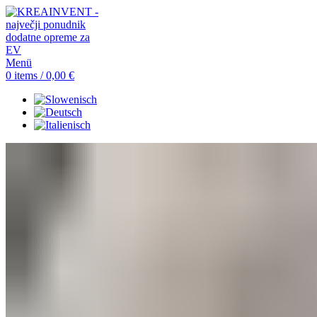
Menü
0
items
/
0,00
€