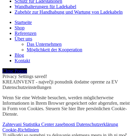
Schutz für Ladestationen
Wandhalterungen für Ladekabel
Zubehör zur Handhabung und Wartung von Ladekabeln
Startseite
Shop
Referenzen
Über uns
Das Unternehmen
Möglichkeit der Kooperation
Blog
Kontakt
Close Popup
Privacy Settings saved!
KREAINVENT - največji ponudnik dodatne opreme za EV
Datenschutzeinstellungen
Wenn Sie eine Website besuchen, werden möglicherweise
Informationen in Ihrem Browser gespeichert oder abgerufen, meist
in Form von Cookies. Steuern Sie hier Ihre persönlichen Cookie-
Dienste.
Zahtevani
Statistika
Center zasebnosti
Datenschutzerklärung
Cookie-Richtlinien
Ti piškotki so potrebni za delovanje spletnega mesta in jih ni moč