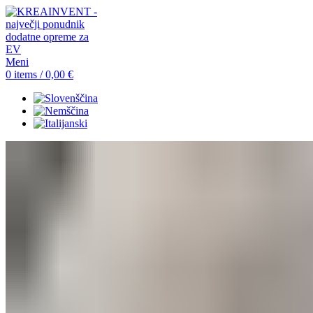
Meni
0
items
/
0,00
€