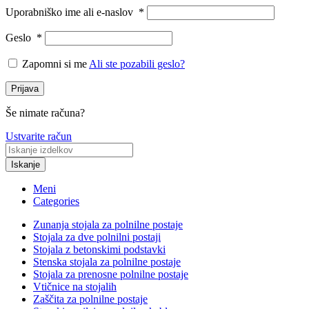
Uporabniško ime ali e-naslov
*
Geslo
*
Zapomni si me
Ali ste pozabili geslo?
Prijava
Še nimate računa?
Ustvarite račun
Iskanje
Meni
Categories
Zunanja stojala za polnilne postaje
Stojala za dve polnilni postaji
Stojala z betonskimi podstavki
Stenska stojala za polnilne postaje
Stojala za prenosne polnilne postaje
Vtičnice na stojalih
Zaščita za polnilne postaje