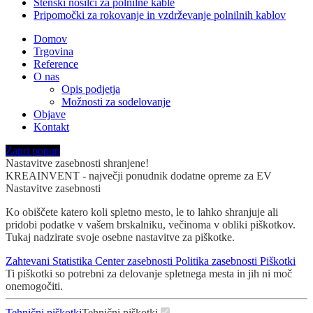
Stenski nosilci za polnilne kable
Pripomočki za rokovanje in vzdrževanje polnilnih kablov
Domov
Trgovina
Reference
O nas
Opis podjetja
Možnosti za sodelovanje
Objave
Kontakt
Zapri popup
Nastavitve zasebnosti shranjene!
KREAINVENT - največji ponudnik dodatne opreme za EV
Nastavitve zasebnosti
Ko obiščete katero koli spletno mesto, le to lahko shranjuje ali
pridobi podatke v vašem brskalniku, večinoma v obliki piškotkov.
Tukaj nadzirate svoje osebne nastavitve za piškotke.
Zahtevani
Statistika
Center zasebnosti
Politika zasebnosti
Piškotki
Ti piškotki so potrebni za delovanje spletnega mesta in jih ni moč
onemogočiti.
Tehnični piškotki
Tehnični piškotki